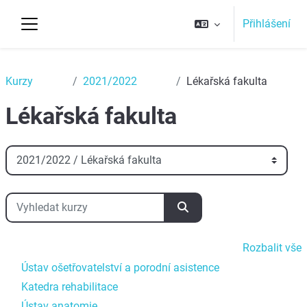
Přejít k hlavnímu obsahu
Přihlášení
Boční panel
Top
Kurzy
2021/2022
Lékařská fakulta
Lékařská fakulta
Kategorie kurzů
Vyhledat kurzy
Vyhledat kurzy
Rozbalit vše
Ústav ošetřovatelství a porodní asistence
Katedra rehabilitace
Ústav anatomie