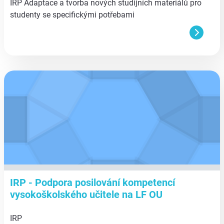
IRP Adaptace a tvorba nových studijních materiálů pro
studenty se specifickými potřebami
aa
IRP - Podpora posilování kompetencí
vysokoškolského učitele na LF OU
IRP