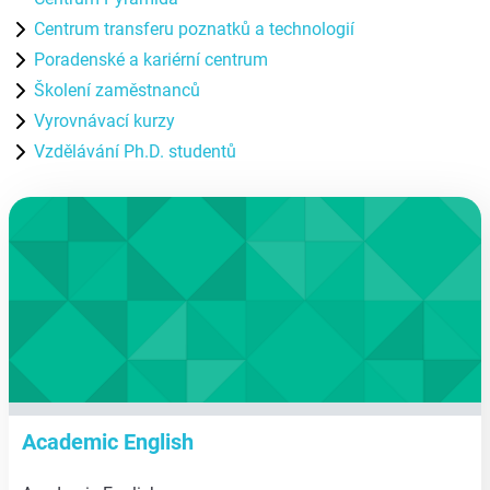
Centrum transferu poznatků a technologií
Poradenské a kariérní centrum
Školení zaměstnanců
Vyrovnávací kurzy
Vzdělávání Ph.D. studentů
aa
Academic English