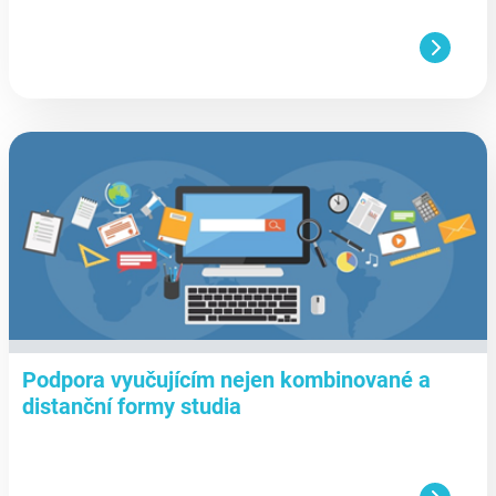
aa
Podpora vyučujícím nejen kombinované a
distanční formy studia