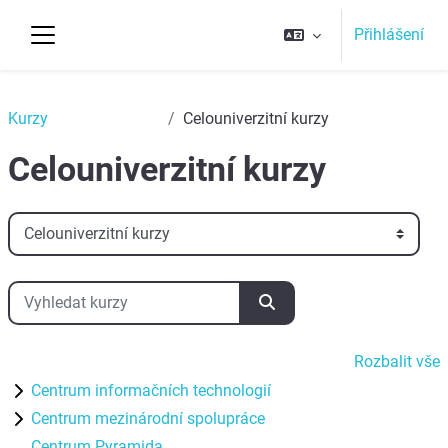
Přejít k hlavnímu obsahu
Přihlášení
Boční panel
Top
Kurzy
Celouniverzitní kurzy
Celouniverzitní kurzy
Kategorie kurzů
Vyhledat kurzy
Vyhledat kurzy
Rozbalit vše
Centrum informačních technologií
Centrum mezinárodní spolupráce
Centrum Pyramida