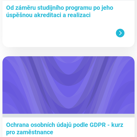
Od záměru studijního programu po jeho
úspěšnou akreditaci a realizaci
aa
Ochrana osobních údajů podle GDPR - kurz
pro zaměstnance