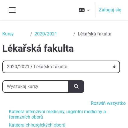
Przejdź do głównej zawartości
Zaloguj się
Panel boczny
Top
Kursy
2020/2021
Lékařská fakulta
Lékařská fakulta
Kategorie kursów
Wyszukaj kursy
Wyszukaj kursy
Rozwiń wszystko
Katedra intenzívní medicíny, urgentní medicíny a
forenzních oborů
Katedra chirurgických oborů