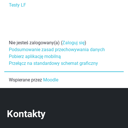
Testy LF
Nie jesteś zalogowany(a) (
Zaloguj się
)
Podsumowanie zasad przechowywania danych
Pobierz aplikację mobilną
Przełącz na standardowy schemat graficzny
Wspierane przez
Moodle
Kontakty