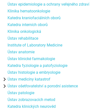
Ústav epidemiologie a ochrany veřejného zdraví
Klinika hematoonkologie
Katedra kraniofaciálních oborů
Katedra interních oborů
Klinika onkologická
Ústav rehabilitace
Institute of Laboratory Medicine
Ústav anatomie
Ústav klinické farmakologie
Katedra fyziologie a patofyziologie
Ústav histologie a embryologie
Ústav medicíny katastrof
Ústav ošetřovatelství a porodní asistence
Ústav patologie
Ústav zobrazovacích metod
Katedra klinických neurověd