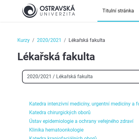
Přejít k hlavnímu obsahu
Titulní stránka
Top
Kurzy
2020/2021
Lékařská fakulta
Lékařská fakulta
Kategorie kurzů
Katedra intenzívní medicíny, urgentní medicíny a 
Katedra chirurgických oborů
Ústav epidemiologie a ochrany veřejného zdraví
Klinika hematoonkologie
Katedra kraniofaciálních oborů