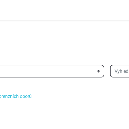
Vyhledat 
forenzních oborů