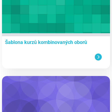
Šablona kurzů kombinovaných oborů
aa