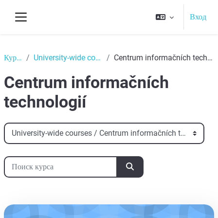
Перейти к основному содержанию
Вход
Боковая панель
Top
Курсы
University-wide courses
Centrum informačních technologií
Centrum informačních
technologií
Категории курсов
Поиск курса
Поиск курса
aa