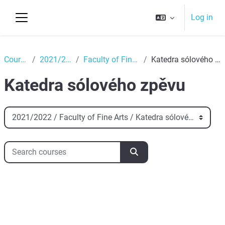
Skip to main content
Log in
Side panel
Top
Courses
2021/2022
Faculty of Fine Arts
Katedra sólového zpěvu
Katedra sólového zpěvu
Course categories
Search courses
Search courses