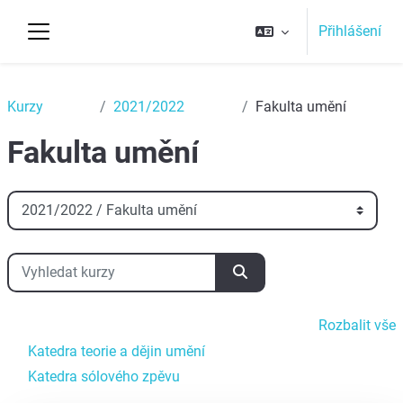
Přejít k hlavnímu obsahu
Přihlášení
Boční panel
Top
Kurzy
2021/2022
Fakulta umění
Fakulta umění
Kategorie kurzů
Vyhledat kurzy
Vyhledat kurzy
Rozbalit vše
Katedra teorie a dějin umění
Katedra sólového zpěvu