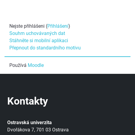
Nejste přihlášeni (
Přihlášení
)
Souhrn uchovávaných dat
Stáhněte si mobilní aplikaci
Přepnout do standardního motivu
Používá
Moodle
Kontakty
Ostravská univerzita
Dvořákova 7, 701 03 Ostrava