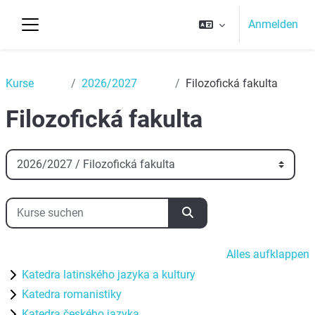
Zum Hauptinhalt
Anmelden
Website-Übersicht
Top
Kurse
2026/2027
Filozofická fakulta
Filozofická fakulta
Kursbereiche
Kurse suchen
Kurse suchen
Alles aufklappen
Katedra latinského jazyka a kultury
Katedra romanistiky
Katedra českého jazyka