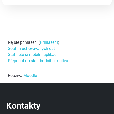
Nejste přihlášeni (
Přihlášení
)
Souhrn uchovávaných dat
Stáhněte si mobilní aplikaci
Přepnout do standardního motivu
Používá
Moodle
Kontakty