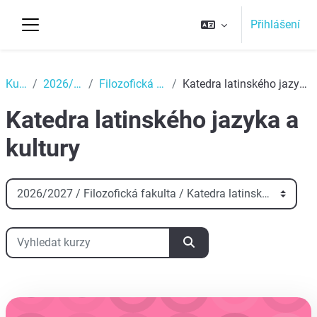
Přejít k hlavnímu obsahu
Přihlášení
Boční panel
Top
Kurzy
2026/2027
Filozofická fakulta
Katedra latinského jazyka a kultury
Katedra latinského jazyka a
kultury
Kategorie kurzů
Vyhledat kurzy
Vyhledat kurzy
aa