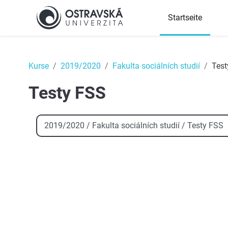
Zum Hauptinhalt
Startseite
Top
Kurse
2019/2020
Fakulta sociálních studií
Test
Testy FSS
Kursbereiche