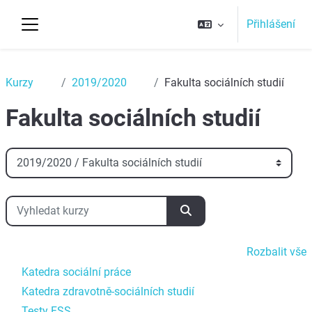
Přejít k hlavnímu obsahu
Přihlášení
Boční panel
Top
Kurzy
2019/2020
Fakulta sociálních studií
Fakulta sociálních studií
Kategorie kurzů
Vyhledat kurzy
Vyhledat kurzy
Rozbalit vše
Katedra sociální práce
Katedra zdravotně-sociálních studií
Testy FSS