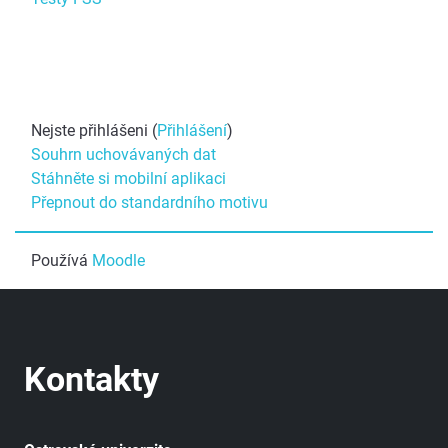
Nejste přihlášeni (
Přihlášení
)
Souhrn uchovávaných dat
Stáhněte si mobilní aplikaci
Přepnout do standardního motivu
Používá
Moodle
Kontakty