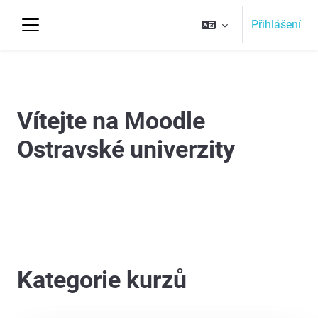
Přejít k hlavnímu obsahu
Přihlášení
Boční panel
Top
Vítejte na Moodle
Ostravské univerzity
Kategorie kurzů