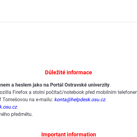
Důležité informace
nem a heslem jako na Portál Ostravské univerzity
.
zilla Firefox a stolní počítač/notebook před mobilním telefonem
hof Tomešovou na e-mailu:
konta@helpdesk.osu.cz
.
k.osu.cz
.
aného předmětu.
Important information