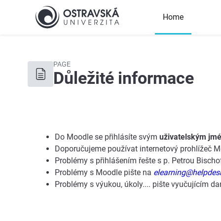
Skip to main content
Home
Top
PAGE
Důležité informace
Completion requirements
Do Moodle se přihlásíte svým
uživatelským jmé
Doporučujeme používat internetový prohlížeč Mo
Problémy s přihlášením řešte s p. Petrou Bisc
Problémy s Moodle pište na
elearning@helpdes
Problémy s výukou, úkoly.... pište vyučujícím d