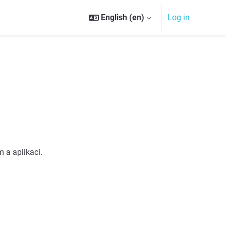
English ‎(en)‎
Log in
 a aplikací.