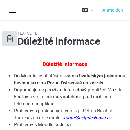
Zum Hauptinhalt
Anmelden
Website-Übersicht
Top
TEXTSEITE
Důležité informace
Abschlussbedingungen
Důležité informace
Do Moodle se přihlásíte svým
uživatelským jménem a
heslem jako na Portál Ostravské univerzity
.
Doporučujeme používat internetový prohlížeč Mozilla
Firefox a stolní počítač/notebook před mobilním
telefonem a aplikací.
Problémy s přihlášením řešte s p. Petrou Bischof
Tomešovou na e-mailu:
konta@helpdesk.osu.cz
.
Problémy s Moodle pište na