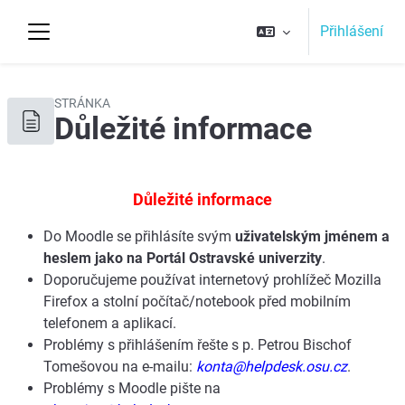
Přejít k hlavnímu obsahu
Přihlášení
Boční panel
Top
STRÁNKA
Důležité informace
Požadavky na absolvování
Důležité informace
Do Moodle se přihlásíte svým
uživatelským jménem a
heslem jako na Portál Ostravské univerzity
.
Doporučujeme používat internetový prohlížeč Mozilla
Firefox a stolní počítač/notebook před mobilním
telefonem a aplikací.
Problémy s přihlášením řešte s p. Petrou Bischof
Tomešovou na e-mailu:
konta@helpdesk.osu.cz
.
Problémy s Moodle pište na