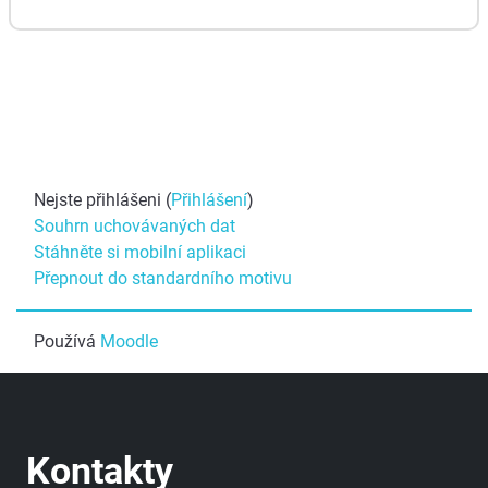
Nejste přihlášeni (
Přihlášení
)
Souhrn uchovávaných dat
Stáhněte si mobilní aplikaci
Přepnout do standardního motivu
Používá
Moodle
Kontakty