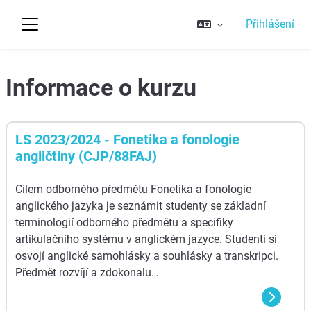
Přejít k hlavnímu obsahu
Přihlášení
Boční panel
Top
Informace o kurzu
aa
LS 2023/2024 - Fonetika a fonologie
angličtiny (CJP/88FAJ)
Cílem odborného předmětu Fonetika a fonologie
anglického jazyka je seznámit studenty se základní
terminologií odborného předmětu a specifiky
artikulačního systému v anglickém jazyce. Studenti si
osvojí anglické samohlásky a souhlásky a transkripci.
Předmět rozvíjí a zdokonalu…