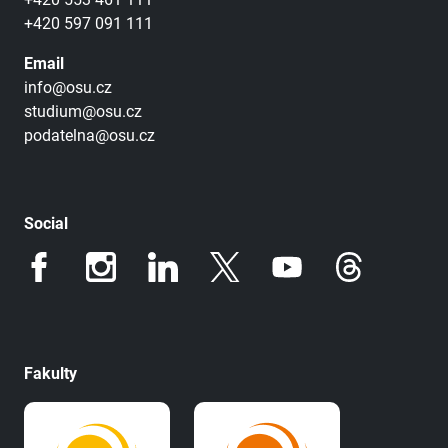
+420 597 091 111
Email
info@osu.cz
studium@osu.cz
podatelna@osu.cz
Social
Fakulty