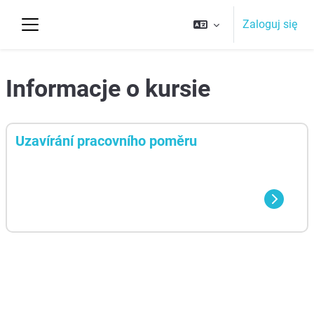
Przejdź do głównej zawartości
Zaloguj się
Panel boczny
Top
Informacje o kursie
aa
Uzavírání pracovního poměru