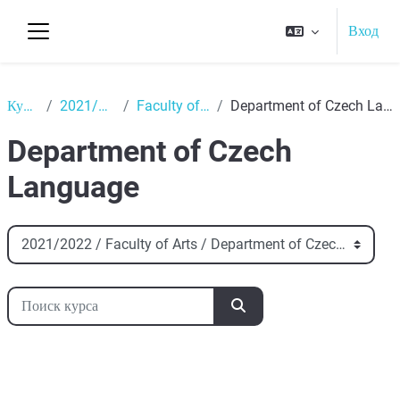
Перейти к основному содержанию
Вход
Боковая панель
Top
Курсы
2021/2022
Faculty of Arts
Department of Czech Language
Department of Czech
Language
Категории курсов
Поиск курса
Поиск курса