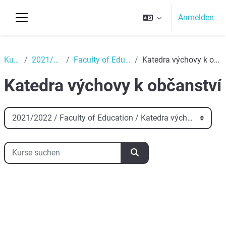
Zum Hauptinhalt
Anmelden
Website-Übersicht
Top
Kurse
2021/2022
Faculty of Education
Katedra výchovy k občanství
Katedra výchovy k občanství
Kursbereiche
Kurse suchen
Kurse suchen