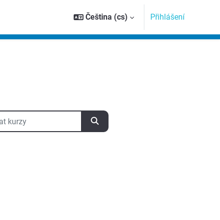
Čeština ‎(cs)‎
Přihlášení
kurzy
Vyhledat kurzy