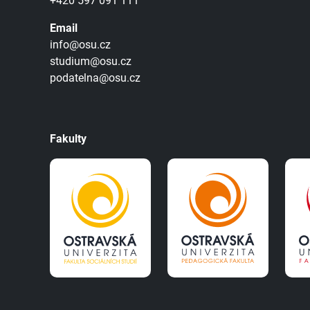
+420 597 091 111
Email
info@osu.cz
studium@osu.cz
podatelna@osu.cz
Fakulty