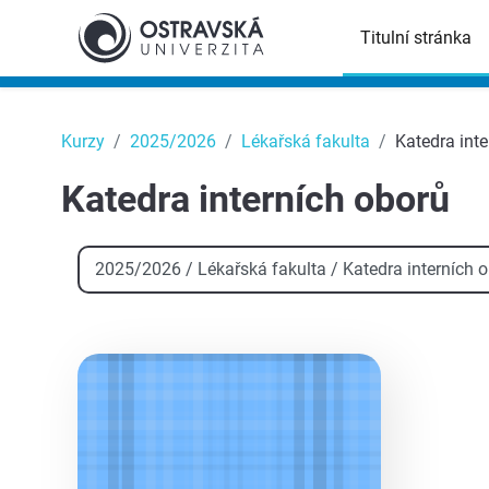
Přejít k hlavnímu obsahu
Titulní stránka
Top
Kurzy
2025/2026
Lékařská fakulta
Katedra int
Katedra interních oborů
Kategorie kurzů
aa