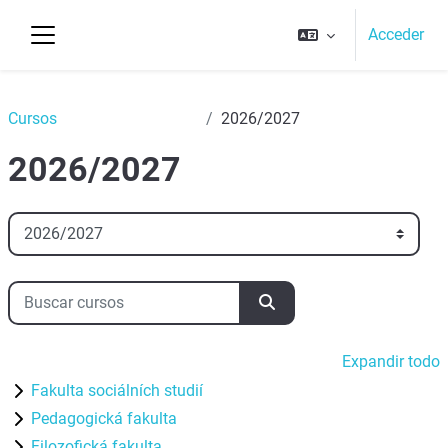
Salta al contenido principal
Acceder
Panel lateral
Top
Cursos
2026/2027
2026/2027
Categorías
Buscar cursos
Buscar cursos
Expandir todo
Fakulta sociálních studií
Pedagogická fakulta
Filozofická fakulta