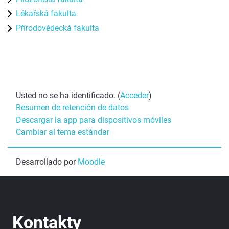
Lékařská fakulta
Přírodovědecká fakulta
Usted no se ha identificado. (
Acceder
)
Resumen de retención de datos
Descargar la app para dispositivos móviles
Cambiar al tema estándar
Desarrollado por
Moodle
Kontakty