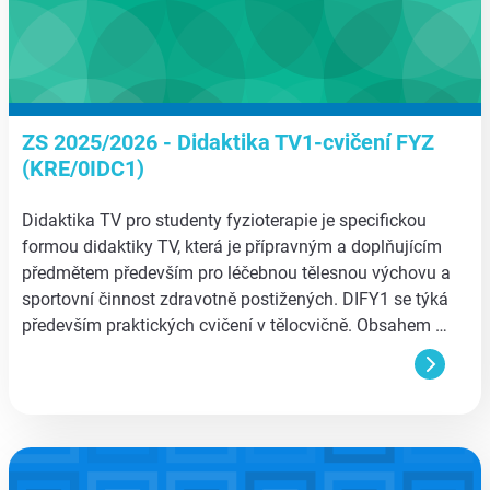
ZS 2025/2026 - Didaktika TV1-cvičení FYZ
(KRE/0IDC1)
Didaktika TV pro studenty fyzioterapie je specifickou
formou didaktiky TV, která je přípravným a doplňujícím
předmětem především pro léčebnou tělesnou výchovu a
sportovní činnost zdravotně postižených. DIFY1 se týká
především praktických cvičení v tělocvičně. Obsahem …
aa