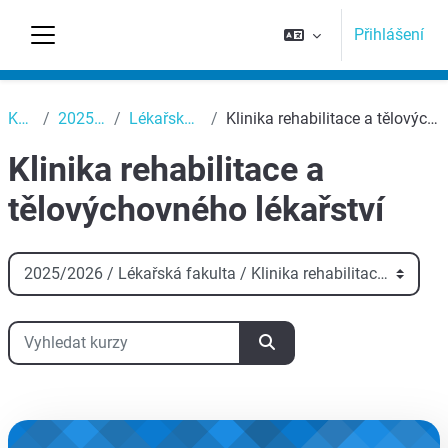
Přejít k hlavnímu obsahu
Přihlášení
Boční panel
Top
Kurzy
2025/2026
Lékařská fakulta
Klinika rehabilitace a tělovýchovného lékařství
Klinika rehabilitace a
tělovýchovného lékařství
Kategorie kurzů
Vyhledat kurzy
Vyhledat kurzy
aa