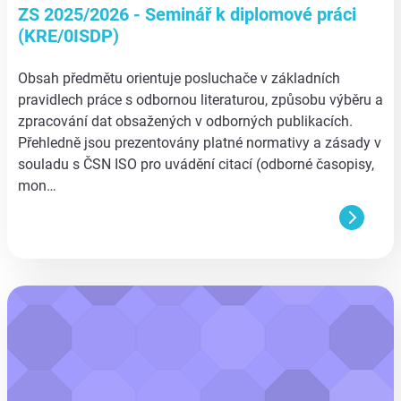
ZS 2025/2026 - Seminář k diplomové práci
(KRE/0ISDP)
Obsah předmětu orientuje posluchače v základních
pravidlech práce s odbornou literaturou, způsobu výběru a
zpracování dat obsažených v odborných publikacích.
Přehledně jsou prezentovány platné normativy a zásady v
souladu s ČSN ISO pro uvádění citací (odborné časopisy,
mon…
aa