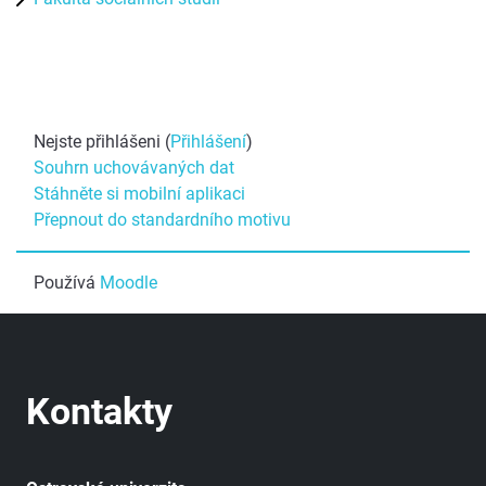
Nejste přihlášeni (
Přihlášení
)
Souhrn uchovávaných dat
Stáhněte si mobilní aplikaci
Přepnout do standardního motivu
Používá
Moodle
Kontakty