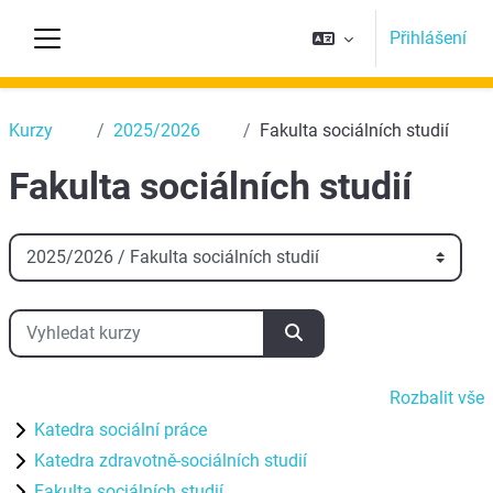
Přejít k hlavnímu obsahu
Přihlášení
Boční panel
Top
Kurzy
2025/2026
Fakulta sociálních studií
Fakulta sociálních studií
Kategorie kurzů
Vyhledat kurzy
Vyhledat kurzy
Rozbalit vše
Katedra sociální práce
Katedra zdravotně-sociálních studií
Fakulta sociálních studií