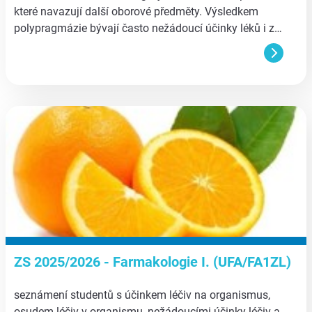
které navazují další oborové předměty. Výsledkem
polypragmázie bývají často nežádoucí účinky léků i z…
aa
ZS 2025/2026 - Farmakologie I. (UFA/FA1ZL)
seznámení studentů s účinkem léčiv na organismus,
osudem léčiv v organismu, nežádoucími účinky léčiv a