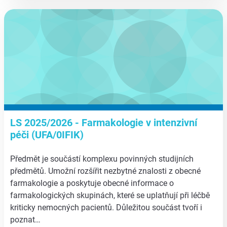
aa
LS 2025/2026 - Farmakologie v intenzivní
péči (UFA/0IFIK)
Předmět je součástí komplexu povinných studijních
předmětů. Umožní rozšířit nezbytné znalosti z obecné
farmakologie a poskytuje obecné informace o
farmakologických skupinách, které se uplatňují při léčbě
kriticky nemocných pacientů. Důležitou součást tvoří i
poznat…