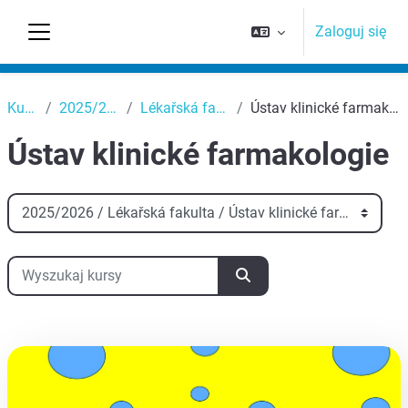
Przejdź do głównej zawartości
Zaloguj się
Panel boczny
Top
Kursy
2025/2026
Lékařská fakulta
Ústav klinické farmakologie
Ústav klinické farmakologie
Kategorie kursów
Wyszukaj kursy
Wyszukaj kursy
aa