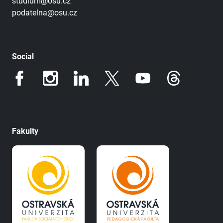
studium@osu.cz
podatelna@osu.cz
Social
Fakulty