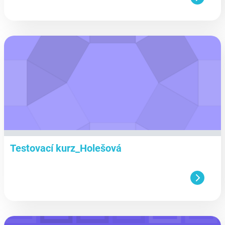
aa
Testovací kurz_Holešová
aa