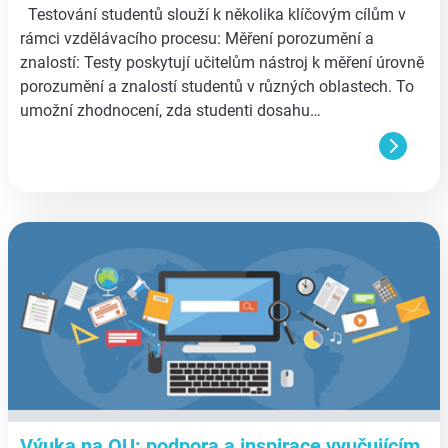
Testování studentů slouží k několika klíčovým cílům v
rámci vzdělávacího procesu: Měření porozumění a
znalostí: Testy poskytují učitelům nástroj k měření úrovně
porozumění a znalostí studentů v různých oblastech. To
umožní zhodnocení, zda studenti dosahu…
aa
Výuka na OU: podpora a inspirace vyučujícím