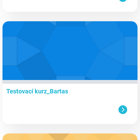
aa
Testovací kurz_Bartas
aa