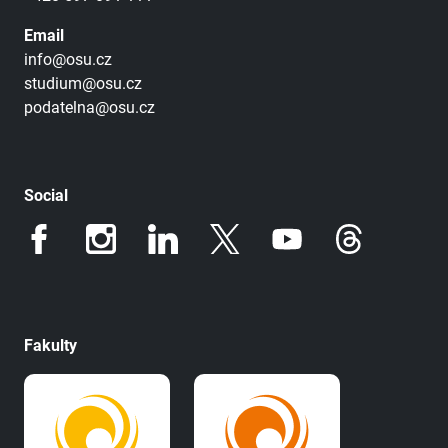
Email
info@osu.cz
studium@osu.cz
podatelna@osu.cz
Social
Fakulty