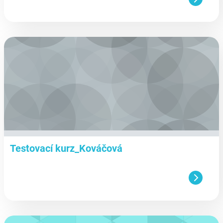
aa
Testovací kurz_Kováčová
aa