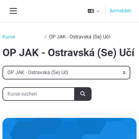
Zum Hauptinhalt
Anmelden
Website-Übersicht
Top
Kurse
OP JAK - Ostravská (Se) Učí
OP JAK - Ostravská (Se) Učí
Kursbereiche
Kurse suchen
Kurse suchen
aa