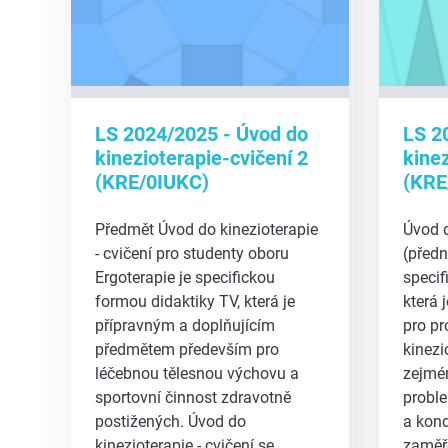
LS 2024/2025 - Úvod do
LS 2
kinezioterapie-cvičení 2
kine
(KRE/0IUKC)
(KRE
Předmět Úvod do kinezioterapie
Úvod d
- cvičení pro studenty oboru
(předn
Ergoterapie je specifickou
specif
formou didaktiky TV, která je
která 
přípravným a doplňujícím
pro pr
předmětem především pro
kinezi
léčebnou tělesnou výchovu a
zejmén
sportovní činnost zdravotně
proble
postižených. Úvod do
a kond
kinezioterapie - cvičení se …
zaměř