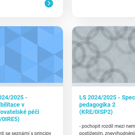
aa
024/2025 -
LS 2024/2025 - Speci
ilitace v
pedagogika 2
řovatelské péči
(KRE/0ISP2)
/0IRE5)
- pochopit rozdíl mezi nem
ti se seznámí s principy
postižením, znevýhodnění