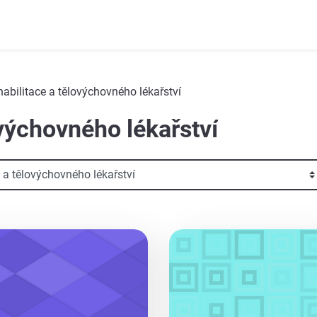
ehabilitace a tělovýchovného lékařství
ovýchovného lékařství
aa