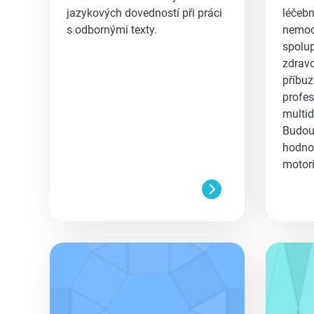
jazykových dovedností při práci
léčebn
s odbornými texty.
nemoc
spolup
zdrav
příbu
profes
multid
Budou
hodnot
motor
aa
aa