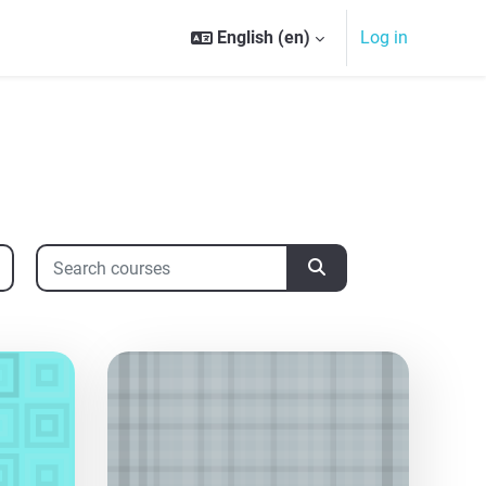
English ‎(en)‎
Log in
Search courses
Search courses
aa