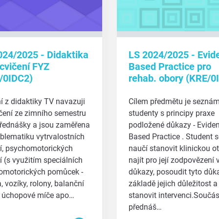
024/2025 - Didaktika
LS 2024/2025 - Evid
cvičení FYZ
Based Practice pro
/0IDC2)
rehab. obory (KRE/0
í z didaktiky TV navazuji
Cílem předmětu je seznám
čení ze zimního semestru
studenty s principy praxe
přednášky a jsou zaměřena
podložené důkazy - Evide
blematiku vytrvalostních
Based Practice . Student s
í, psychomotorických
naučí stanovit klinickou o
í (s využitím speciálních
najít pro její zodpovězení 
omotorických pomůcek -
důkazy, posoudit tyto důk
, vozíky, rolony, balanční
základě jejich důležitost a
, úchopové míče apo…
stanovit intervenci.Součás
přednáš…