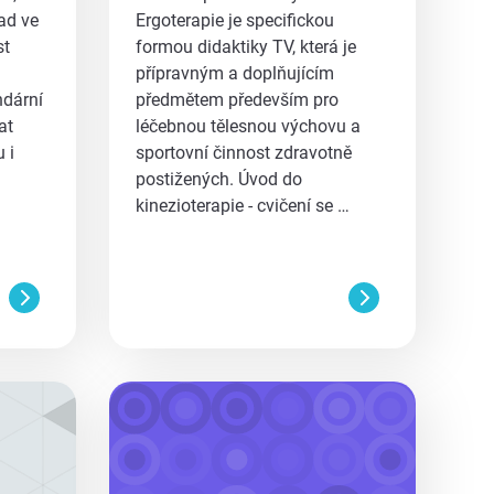
vad ve
Ergoterapie je specifickou
st
formou didaktiky TV, která je
přípravným a doplňujícím
ndární
předmětem především pro
at
léčebnou tělesnou výchovu a
 i
sportovní činnost zdravotně
postižených. Úvod do
kinezioterapie - cvičení se …
aa