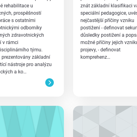
é rehabilitace u
znát základní klasifikaci 
ných, prospěšností
speciální pedagogice, uvé
ráce s ostatními
nejčastější příčiny vzniku
otnickými odborníky
postižení - definovat seku
zných zdravotnických
důsledky postižení a pops
í v rámci
možné příčiny jejich vzniku
isciplinárního týmu.
projevy, - definovat
 prezentovány základní
komprehenz…
ící nástroje pro analýzu
ických a ko…
aa