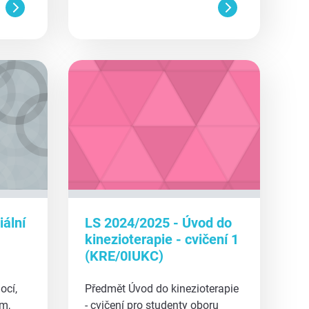
aa
ální
LS 2024/2025 - Úvod do
kinezioterapie - cvičení 1
(KRE/0IUKC)
ocí,
Předmět Úvod do kinezioterapie
m,
- cvičení pro studenty oboru