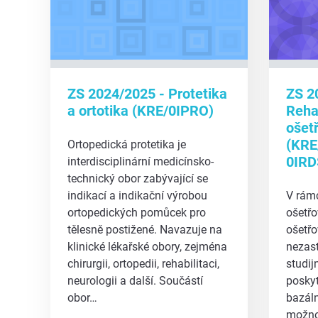
ZS 2024/2025 - Protetika
ZS 2
a ortotika (KRE/0IPRO)
Rehab
ošet
(KRE
Ortopedická protetika je
0IRD
interdisciplinární medicínsko-
technický obor zabývající se
indikací a indikační výrobou
V rámc
ortopedických pomůcek pro
ošetřo
tělesně postižené. Navazuje na
ošetřo
klinické lékařské obory, zejména
nezast
chirurgii, ortopedii, rehabilitaci,
studij
neurologii a další. Součástí
poskyt
obor…
bazáln
možno