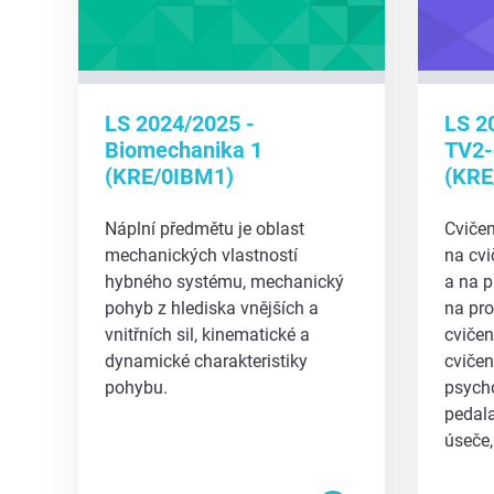
LS 2024/2025 -
LS 2
Biomechanika 1
TV2-
(KRE/0IBM1)
(KRE
Náplní předmětu je oblast
Cvičen
mechanických vlastností
na cvi
hybného systému, mechanický
a na 
pohyb z hlediska vnějších a
na pro
vnitřních sil, kinematické a
cvičen
dynamické charakteristiky
cvičen
pohybu.
psych
pedala
úseče