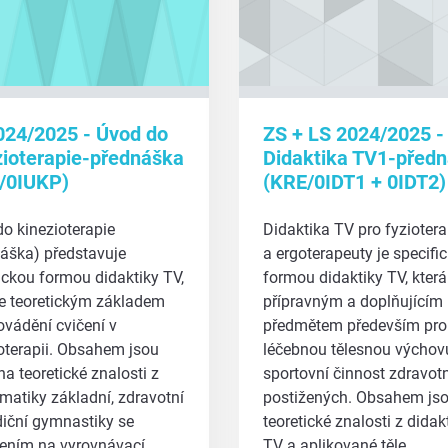
024/2025 - Úvod do
ZS + LS 2024/2025 -
zioterapie-přednáška
Didaktika TV1-před
/0IUKP)
(KRE/0IDT1 + 0IDT2)
o kinezioterapie
Didaktika TV pro fyzioter
áška) představuje
a ergoterapeuty je specifi
ickou formou didaktiky TV,
formou didaktiky TV, která
je teoretickým základem
přípravným a doplňujícím
ovádění cvičení v
předmětem především pro
oterapii. Obsahem jsou
léčebnou tělesnou výchov
a teoretické znalosti z
sportovní činnost zdravot
matiky základní, zdravotní
postižených. Obsahem js
iční gymnastiky se
teoretické znalosti z didak
ením na vyrovnávací…
TV a aplikované těle…