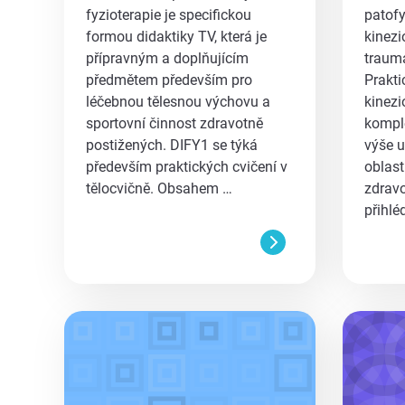
fyzioterapie je specifickou
patofy
formou didaktiky TV, která je
kinezi
přípravným a doplňujícím
trauma
předmětem především pro
Prakti
léčebnou tělesnou výchovu a
kinezi
sportovní činnost zdravotně
kompl
postižených. DIFY1 se týká
výše u
především praktických cvičení v
oblast
tělocvičně. Obsahem …
zdrav
přihlé
aa
aa