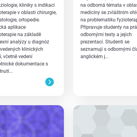
ziologie, kliniky s indikací
na odborná témata v oblas
oterapie v oblasti chirurgie,
medicíny se zvláštním oh
tologie, ortopedie.
na problematiku fyzioterap
cká aplikace
Připravuje studenty na prá
oterapie na základě
odbornými texty a jejich
exní analýzy u diagnóz
prezentací. Studenti se
vedených klinických
seznamují s odbornými čl
í, včetně vedení
anglickém j…
otnické dokumentace s
dnutí…
aa