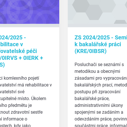
024/2025 -
ZS 2024/2025 - Sem
ilitace v
k bakalářské práci
řovatelské péči
(KRE/0IBSR)
/0IRVS + 0IERK +
S)
Posluchači se seznámí s
metodikou a obecnými
i komlexního pojetí
zásadami pro vypracován
vatelství má rehabilitace v
bakalářských prací, meto
vatelství své
postupu při zpracování
upitelné místo. Úkolem
bakalářské práce,
ního předmětu je
administrativními úkony
nout zdravotní sestře
spojenými se zadáním a
í informace o
odevzdáním práce, povin
stech, kdy jako
součástmi práce, informa