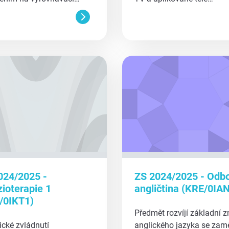
aa
024/2025 -
ZS 2024/2025 - Odb
zioterapie 1
angličtina (KRE/0IA
/0IKT1)
Předmět rozvíjí základní z
ické zvládnutí
anglického jazyka se zam