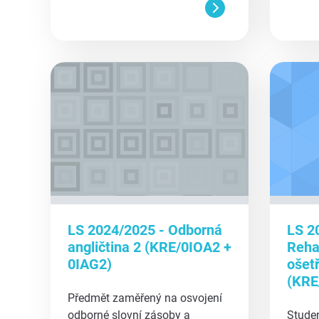
aa
aa
LS 2024/2025 - Odborná
LS 2
angličtina 2 (KRE/0IOA2 +
Rehab
0IAG2)
ošet
(KRE
Předmět zaměřený na osvojení
odborné slovní zásoby a
Studen