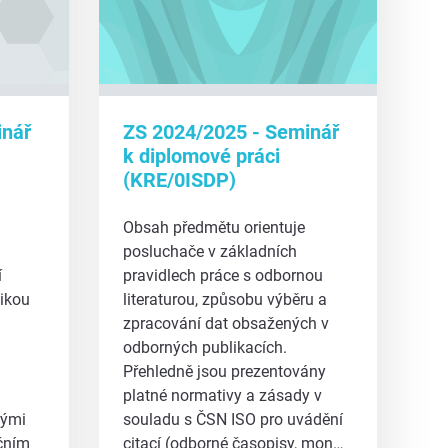
inář
ZS 2024/2025 - Seminář
k diplomové práci
(KRE/0ISDP)
Obsah předmětu orientuje
posluchače v základních
í
pravidlech práce s odbornou
dikou
literaturou, způsobu výběru a
zpracování dat obsažených v
odborných publikacích.
Přehledně jsou prezentovány
platné normativy a zásady v
nými
souladu s ČSN ISO pro uvádění
čním
citací (odborné časopisy, mon…