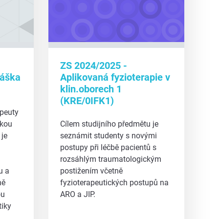
ZS 2024/2025 -
náška
Aplikovaná fyzioterapie v
klin.oborech 1
(KRE/0IFK1)
apeuty
ckou
Cílem studijního předmětu je
 je
seznámit studenty s novými
postupy při léčbě pacientů s
rozsáhlým traumatologickým
u a
postižením včetně
ně
fyzioterapeutických postupů na
ou
ARO a JIP.
tiky