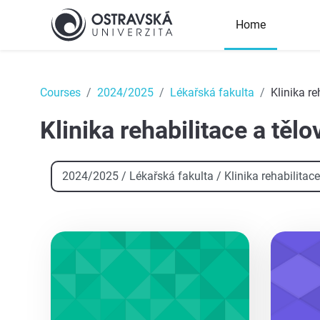
Skip to main content
Home
Top
Courses
2024/2025
Lékařská fakulta
Klinika r
Klinika rehabilitace a těl
Course categories
aa
aa