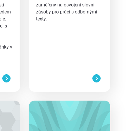
ti
zaměřený na osvojení slovní
ledem
zásoby pro práci s odbornými
ie.
texty.
ci s
ánky v
aa