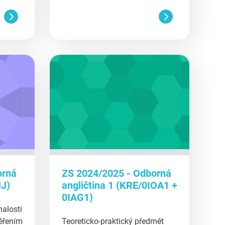
aa
orná
ZS 2024/2025 - Odborná
NJ)
angličtina 1 (KRE/0IOA1 +
0IAG1)
nalosti
ěřením
Teoreticko-praktický předmět