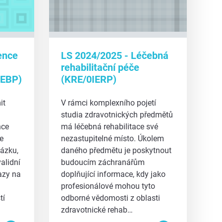
ence
LS 2024/2025 - Léčebná
rehabilitační péče
IEBP)
(KRE/0IERP)
it
V rámci komplexního pojetí
studia zdravotnických předmětů
nce
má léčebná rehabilitace své
e
nezastupitelné místo. Úkolem
tázku,
daného předmětu je poskytnout
validní
budoucím záchranářům
azy na
doplňující informace, kdy jako
profesionálové mohou tyto
tí
odborné vědomosti z oblasti
zdravotnické rehab…