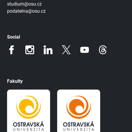
studium@osu.cz
podatelna@osu.cz
Social
Fakulty