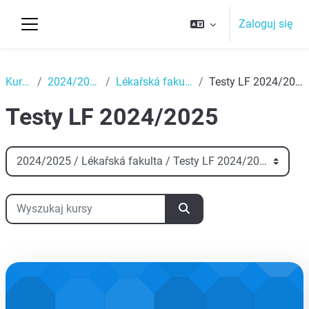
Przejdź do głównej zawartości
Zaloguj się
Panel boczny
Top
Kursy
2024/2025
Lékařská fakulta
Testy LF 2024/2025
Testy LF 2024/2025
Kategorie kursów
Wyszukaj kursy
Wyszukaj kursy
aa