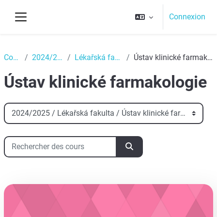
Passer au contenu principal
Connexion
Panneau latéral
Top
Cours
2024/2025
Lékařská fakulta
Ústav klinické farmakologie
Ústav klinické farmakologie
Catégories de cours
Rechercher des cours
Rechercher des cours
aa