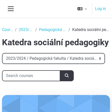
Skip to main content
Log in
Side panel
Top
Courses
2023/2024
Pedagogická fakulta
Katedra sociální pedagogiky
Katedra sociální pedagogiky
Course categories
Search courses
Search courses
aa