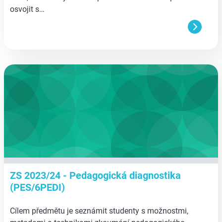
osvojit s…
aa
ZS 2023/24 - Pedagogická diagnostika
(PES/6PEDI)
Cílem předmětu je seznámit studenty s možnostmi,