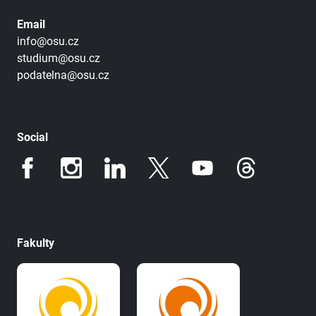
Email
info@osu.cz
studium@osu.cz
podatelna@osu.cz
Social
Fakulty