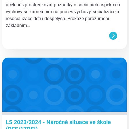
uceleně zprostředkovat poznatky o sociálních aspektech
výchovy se zaměřením na proces výchovy, socializace a
resocializace dětí i dospělých. Prokáže porozumění
základním…
aa
LS 2023/2024 - Náročné situace ve škole
(PES/1ZPSI)