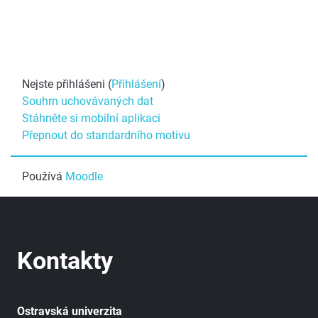
Nejste přihlášeni (
Přihlášení
)
Souhrn uchovávaných dat
Stáhněte si mobilní aplikaci
Přepnout do standardního motivu
Používá
Moodle
Kontakty
Ostravská univerzita