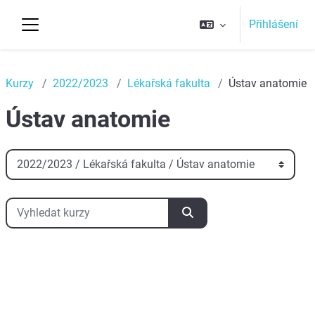
Přejít k hlavnímu obsahu
Přihlášení
Boční panel
Top
Kurzy
2022/2023
Lékařská fakulta
Ústav anatomie
Ústav anatomie
Kategorie kurzů
Vyhledat kurzy
Vyhledat kurzy