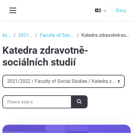
Перейти к основному содержанию
Вход
Боковая панель
Top
Курсы
2021/2022
Faculty of Social Studies
Katedra zdravotně-sociálních studií
Katedra zdravotně-
sociálních studií
Категории курсов
Поиск курса
Поиск курса
aa