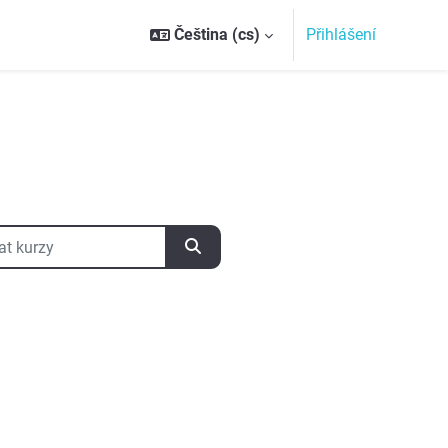
Čeština ‎(cs)‎
Přihlášení
kurzy
Vyhledat kurzy