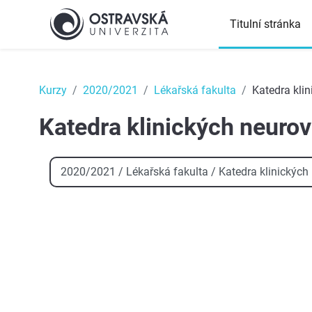
Přejít k hlavnímu obsahu
Titulní stránka
Top
Kurzy
2020/2021
Lékařská fakulta
Katedra kli
Katedra klinických neuro
Kategorie kurzů