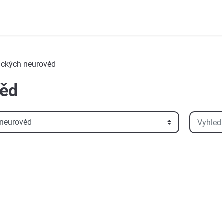
nických neurověd
věd
Vyhledat 