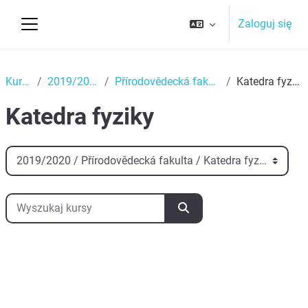
Przejdź do głównej zawartości
Zaloguj się
Panel boczny
Top
Kursy
2019/2020
Přírodovědecká fakulta
Katedra fyziky
Katedra fyziky
Kategorie kursów
Wyszukaj kursy
Wyszukaj kursy