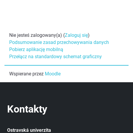
Nie jesteś zalogowany(a) (
Zaloguj się
)
Podsumowanie zasad przechowywania danych
Pobierz aplikację mobilną
Przełącz na standardowy schemat graficzny
Wspierane przez
Moodle
Kontakty
Ostravská univerzita