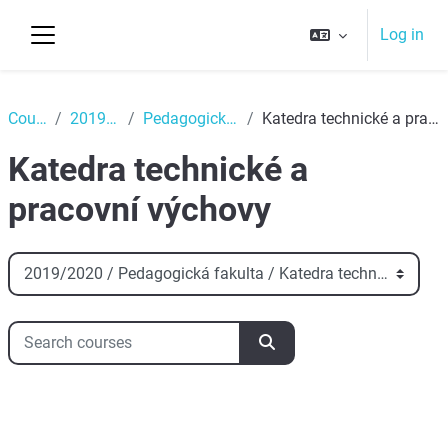
Skip to main content
Log in
Side panel
Top
Courses
2019/2020
Pedagogická fakulta
Katedra technické a pracovní výchovy
Katedra technické a
pracovní výchovy
Course categories
Search courses
Search courses