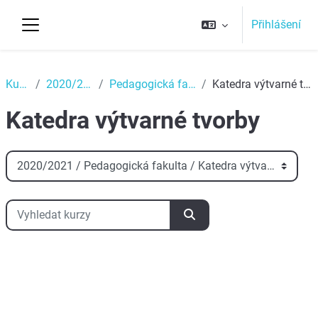
Přejít k hlavnímu obsahu
Přihlášení
Boční panel
Top
Kurzy
2020/2021
Pedagogická fakulta
Katedra výtvarné tvorby
Katedra výtvarné tvorby
Kategorie kurzů
Vyhledat kurzy
Vyhledat kurzy