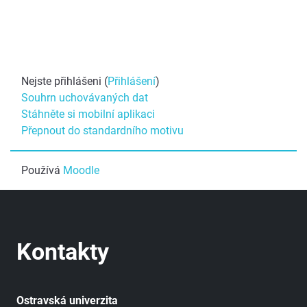
Nejste přihlášeni (
Přihlášení
)
Souhrn uchovávaných dat
Stáhněte si mobilní aplikaci
Přepnout do standardního motivu
Používá
Moodle
Kontakty
Ostravská univerzita