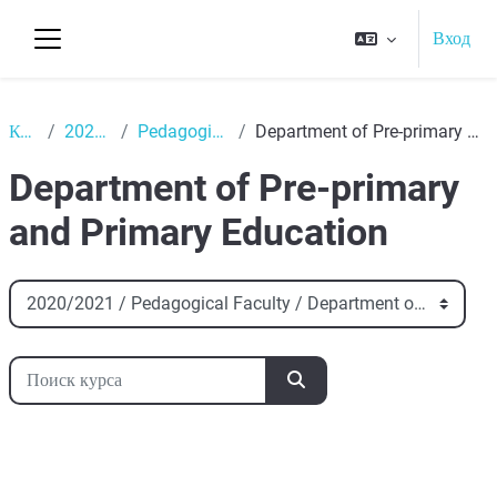
Перейти к основному содержанию
Вход
Боковая панель
Top
Курсы
2020/2021
Pedagogical Faculty
Department of Pre-primary and Primary Education
Department of Pre-primary
and Primary Education
Категории курсов
Поиск курса
Поиск курса